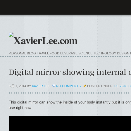
PERSONAL BLOG TRAVEL FOOD BEVERAGE SCIENCE TECHNOLOGY D
Digital mirror showing internal 
5 月 7, 2014 BY
XAVIER LEE
NO COMMENTS
POSTED UNDER:
DESIGN
,
S
This digital mirror can show the inside of your body instantly but it is on
use right now.