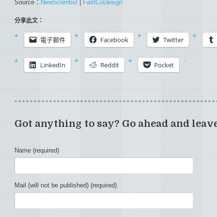
Source：
NewScientist
|
FastCoDesign
分享此文：
電子郵件
Facebook
Twitter
LinkedIn
Reddit
Pocket
Got anything to say? Go ahead and leav
Name (required)
Mail (will not be published) (required)