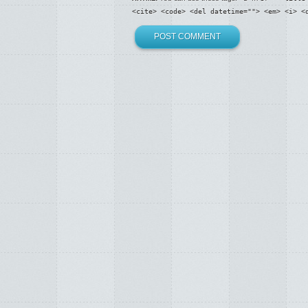
<cite> <code> <del datetime=""> <em> <i> <