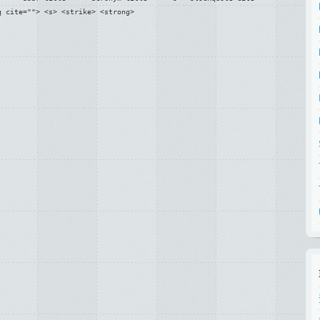
q cite=""> <s> <strike> <strong>