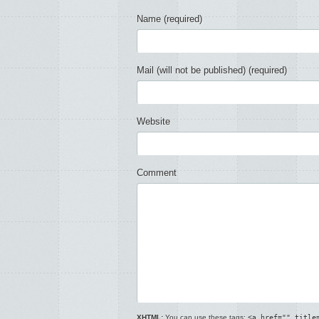
Name (required)
Mail (will not be published) (required)
Website
Comment
XHTML:
You can use these tags:
<a href="" title