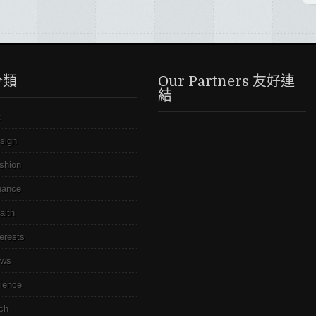
分類
Our Partners 友好連
結
t
sign
shion
nance
alth
terests
ws
ience
ch