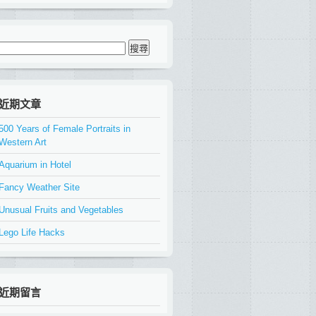
搜
尋
關
鍵
字:
近期文章
500 Years of Female Portraits in
Western Art
Aquarium in Hotel
Fancy Weather Site
Unusual Fruits and Vegetables
Lego Life Hacks
近期留言