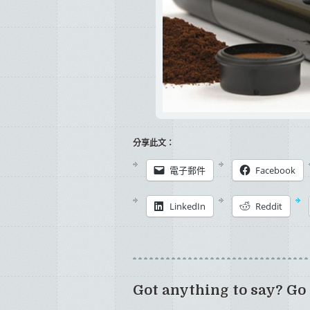
分享此文：
電子郵件
Facebook
LinkedIn
Reddit
Got anything to say? Go