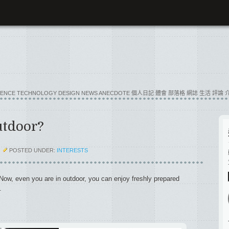
E SCIENCE TECHNOLOGY DESIGN NEWS ANECDOTE 個人日記 體會 部落格 網誌 生活
utdoor?
POSTED UNDER:
INTERESTS
 Now, even you are in outdoor, you can enjoy freshly prepared
.