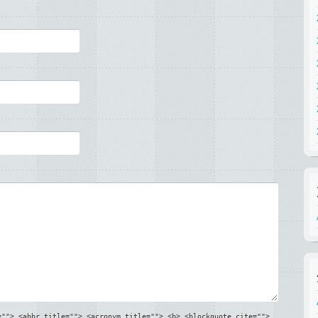
=""> <abbr title=""> <acronym title=""> <b> <blockquote cite="">